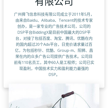
有限公司
广州舜飞信息科技有限公司成立于2011年5月，
由来自Baidu、Alibaba、Tencent的技术专家
创办，是一家专业的广告技术公司，公司的
DSP平台BiddingX是目前中国最大的DSP平
台，对接了包括百度、淘宝、腾讯、优酷在内
的国内超过20个Adx平台，日竞价请求量过百
亿，为包括秒针、优酷、Group-m、阳狮、昌
荣在内的众多广告公司提供广告技术。公司目
前有110名员工，其中60人是工程师；公司已实
现盈利，中国技术实力和盈利能力最强的
DSP。