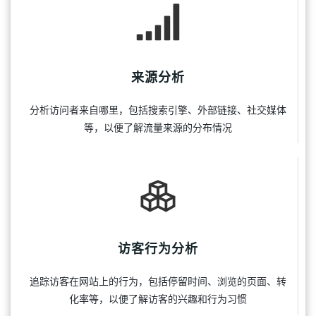
来源分析
分析访问者来自哪里，包括搜索引擎、外部链接、社交媒体
等，以便了解流量来源的分布情况
访客行为分析
追踪访客在网站上的行为，包括停留时间、浏览的页面、转
化率等，以便了解访客的兴趣和行为习惯